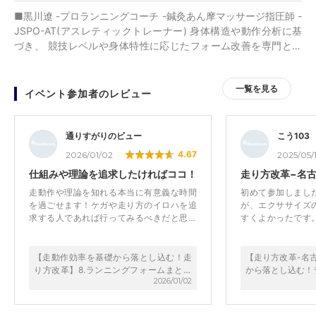
■黒川遼 -プロランニングコーチ -鍼灸あん摩マッサージ指圧師 -
JSPO-AT(アスレティックトレーナー) 身体構造や動作分析に基
づき、 競技レベルや身体特性に応じたフォーム改善を専門とす
る。 パフォーマンス向上と障害予防の両立に加え、 施術や段階
的な運動療法を通じて、 競技復帰からパフォーマンス再獲得、
一覧を見る
再発予防までサポート。 選手･指導者が長期的に成長し続けられ
イベント参加者のレビュー
る環境づくりを目指し ECOフォームオンラインサロン、LIMITS
ランクラブ主宰。 各分野の専門家と連携し、競技経験だけでな
く 科学的根拠を大切にした活動に取り組んでいる。 ◆経歴 青森
通りすがりのビュー
こう103
山田高-城西大-ORBIS-独立-花田学園 ▽主な戦歴 全国中学総体･
4.67
2026/01/02
2025/05/1
Jr.五輪3000m決勝進出 全国中学駅伝 1区6位 全国高校駅伝 3位
仕組みや理論を追求したければココ！
走り方改革−名
箱根駅伝(3年5区･4年8区) 7位 10000m 29:13 20km 1:00:36
走動作や理論を知れる本当に有意義な時間
初めて参加しまし
を過ごせます！ケガや走り方のイロハを追
が、エクササイズ
求する人であれば行ってみるべきだと思い
すくよかったです
ます。 ただし継続する事で本当にスキルア
したいです。
ップする講義になるので即効性を求める方
には向いてないかと……
【走動作効率を基礎から落とし込む！走
【走り方改革-名
り方改革】8.ランニングフォームまとめ
から落とし込む！
2026/01/02
編
クササイズ総論