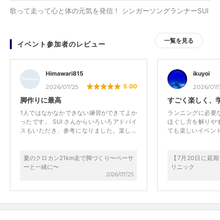
歌って走って心と体の元気を発信！ シンガーソングランナーSUI
一覧を見る
イベント参加者のレビュー
Himawari815
ikuyoi
5.00
2026/07/25
2026/07
脚作りに最高
すごく楽しく、
1人ではなかなかできない練習ができてよか
ランニングに必要
ったです。 SUI さんからいろいろアドバイ
ほぐし方を解りや
スもいただき、参考になりました。楽しく
ても楽しいイベン
おしゃべりできて、あっという間の21キロ
れていきたいスト
でした。
てたので、出来る
す。すごく楽しか
夏のクロカン21km走で脚づくり〜ペーサ
【7月20日に延
ーと一緒に〜
リニック
2026/07/25