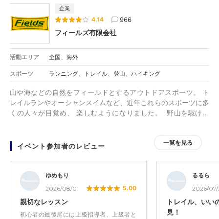
企業
966
4.14
フィールズ有限会社
活動エリア
全国、海外
スポーツ
ランニング、トレイル、登山、ハイキング
山や海などの自然をフィールドとするアウトドアスポーツ。 ト
レイルランやオーシャンスイムなど、近年これらのスポーツに多
くの人々が目覚め、 楽しむようになりました。 野山を駆け巡
り、海原を泳ぎ回る。一定のルールを守りながら、自然の中で自
由に楽しむスポーツ。 競技として順位や記録を目指す人、他人
一覧を見る
と競わず自分のペースで淡々と臨む人。 「Fields」は、それぞれ
イベント参加者のレビュー
が思いを持ってチャレンジするスポーツフィールドを提供するこ
とにより、 健康で活力のあるライフスタイルをご提案いたしま
す。 アウドドアでのスポーツイベントの参加を通して、自然に
ゆめもり
るるら
対する感謝の気持ちや、また、それぞれの地域が持つ特性や魅力
5.00
2026/08/01
2026/07/
を多くの人に感じていただき、その地域がより活性化するよう、
親切なレッスン
トレイル、いい
地域と一体となってプログラム作りに取り組んでいます。
見！
初心者の最後尾には上級指導者、上級者と