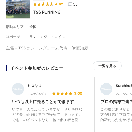
35
4.62
TSS RUNNING
活動エリア
全国
スポーツ
ランニング、トレイル
主催＝TSSランニングチーム代表 伊藤知彦
一覧を見る
イベント参加者のレビュー
ヒロヤス
Kurehiro
5.00
2026/02/17
2026/01/
いつも以上に走ることができます。
プロの指導で走
いつも一人で走っていますが、３０キロな
この度はありがと
どの長い距離は途中で諦めてしまいます。
方が非常にプロフ
でもこのイベントなら、他の参加者と励ま
的確だったおかげ
し合いながら、刺激をもらいならがら走れ
向上したと実感し
るので、いつもの走力を出すことができ、
の高い内容でした