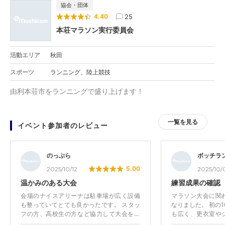
協会・団体
25
4.40
本荘マラソン実行委員会
活動エリア
秋田
スポーツ
ランニング、陸上競技
由利本荘市をランニングで盛り上げます！
一覧を見る
イベント参加者のレビュー
のっぷら
ボッチラ
5.00
2025/10/12
2025/10/
温かみのある大会
練習成果の確認
会場のナイスアリーナは駐車場が広く設備
マラソン大会に関
も整っていてとても良かったです。 スタッ
なりました。 初の
フの方、高校生の方など協力して大会を盛
も広く、更衣室や
り上げていました。沿道の声援も沢山いた
おり、アップも問