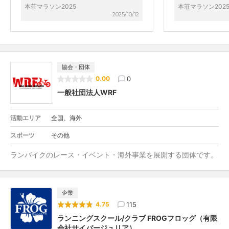
本荘マラソン2025
本荘マラソン202
だき気持ち良く走ることが出来ました。 参
走ることができま
2025/10/12
加賞や立派なパンフレットも貰ってとても
となり驚いており
充実していました。 また来年も参加したい
ます。 翌日には、
です。 ありがとうございました。
m走を実施しまし
ませんでした。 
です。 一人で走
方も、現在値を確
協会・団体
いマラソン大会だ
0
0.00
をしたいと思いま
る皆様、ご苦労も
一般社団法人WRF
き続きよろしくお
活動エリア
全国、海外
スポーツ
その他
ランバイクのレース・イベント・海外事業を展開する団体です。
企業
115
4.75
ランニングスクール/クラブ FROGフロッグ（有限
会社サイバージュリア）