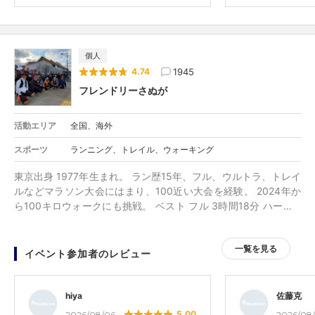
ul for Asics Kobe f
個人
1945
4.74
フレンドリーさぬが
活動エリア
全国、海外
スポーツ
ランニング、トレイル、ウォーキング
東京出身 1977年生まれ。 ラン歴15年、フル、ウルトラ、トレイ
ルなどマラソン大会にはまり、100近い大会を経験。 2024年か
ら100キロウォークにも挑戦。 ベスト フル 3時間18分 ハーフ 1
時間27分 100キロウォーク つくば15時間20分 etc マラソン大
会にはまり、お世話になっていく中、マラソンに関する事で社会
一覧を見る
貢献が出来ないかと考え、土日の大会はたくさんあるが、平日の
イベント参加者のレビュー
大会がない事に気づき、2017年9月平日皇居マラソン大会をつく
る。 目標、夢 1人でも多くの方の目標達成のお手伝いをする。
行動、感謝、社会貢献を指針にしてます。 2023年1月TBS健康カ
hiya
佐藤克
プセル元気の時間山手線ウォークで出演。 2023年柴又100K公式
5.00
2026/08/06
2026/08