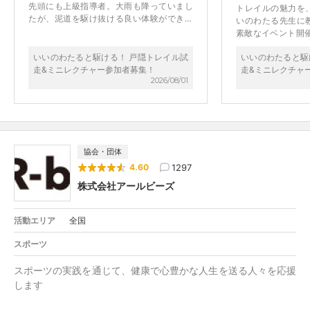
先頭にも上級指導者。大雨も降っていまし
トレイルの魅力を
たが、泥道を駆け抜ける良い体験ができま
いのわたる先生に
した。 飯野さんの安全に関するワンポイン
素敵なイベント開
トレッスンが印象に残っています。飯野さ
自然の走り方、気
んとの記念撮影も嬉しかったです。 ミニレ
いいのわたると駆ける！ 戸隠トレイル試
いいのわたると駆
や事前に余地出来
クチャー終了後、主催者からのサプライズ
走&ミニレクチャー参加者募集！
走&ミニレクチャ
イルに参加する心
も人の温かさを感じました。
2026/08/01
教えていただきま
り、益々これから
す！ありがとうご
協会・団体
1297
4.60
株式会社アールビーズ
活動エリア
全国
スポーツ
スポーツの実践を通じて、健康で心豊かな人生を送る人々を応援
します