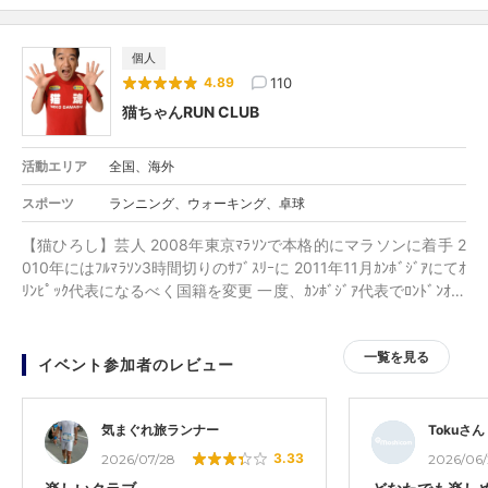
個人
110
4.89
猫ちゃんRUN CLUB
活動エリア
全国、海外
スポーツ
ランニング、ウォーキング、卓球
【猫ひろし】芸人 2008年東京ﾏﾗｿﾝで本格的にマラソンに着手 2
010年にはﾌﾙﾏﾗｿﾝ3時間切りのｻﾌﾞｽﾘｰに 2011年11月ｶﾝﾎﾞｼﾞｱにてｵ
ﾘﾝﾋﾟｯｸ代表になるべく国籍を変更 一度、ｶﾝﾎﾞｼﾞｱ代表でﾛﾝﾄﾞﾝｵﾘﾝ
ﾋﾟｯｸ出場決定となるが IOCより参加資格を満たしてないと判断さ
れ、ｵﾘﾝﾋﾟｯｸ消滅 以降4年間ｶﾝﾎﾞｼﾞｱﾏﾗｿﾝの1位をｷｰﾌﾟ 2016年8月
一覧を見る
ﾘｵﾃﾞｼﾞｬﾈｲﾛ ｵﾘﾝﾋﾟｯｸ ｶﾝﾎﾞｼﾞｱﾏﾗｿﾝ代表で出場 2019年1月1日～ 芸
イベント参加者のレビュー
能人駅伝最強を決める【芸能人対抗駅伝】にｷｬﾌﾟﾃﾝとして 2023
年まで5回連続出演。 2023年3月5日 東京ﾏﾗｿﾝ2023 2時間27
分02秒 自己ﾍﾞｽﾄ ＜自己ﾍﾞｽﾄ＞ ・フル 2時間27分02秒（2023
気まぐれ旅ランナー
Tokuさん
年） ・ハーフ 1時間09分06秒(2022年)
3.33
2026/07/28
2026/06