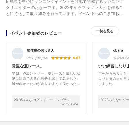
広島県を中心にランニングイベントを各地で開催するランニング
クリエイターのたなーです。2022年からマラソン大会を作るこ
とに特化して取り組みを行っています。イベントへのご参加お待
ちしております！
一覧を見る
イベント参加者のレビュー
整体屋のおっさん
obara
4.67
2026/08/04
2026/08
貴重な夏レース。
いい練習になり
早朝、Wエントリー、夏レースと厳しい状
早朝からありがと
況に対応できるか自分を試してみました。
よりも日の出が早
風が弱かったのが走りやすくて良かったで
しました。
す。 主催者の方、スタッフの方、早朝から
準備していただきありがとうございまし
た。 気持ち良く走れました。
2026みんなのグッドモーニングラン
2026みんなのグ
2026/08/04