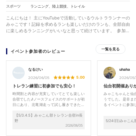
スポーツ
ランニング、陸上競技、トレイル
こんにちは！ 主にYouTubeで活動しているウルトラランナーの
みゃこです！記録を求めるランも楽しいだけのランも、全部自由
に楽しめるランニングがいいなと思って続けています。 参加者
して頂いた方の、その場限りでなく横の繋がりや今後のランニン
グ人生が広がればいいなと思ってイベントを運営しております。
一覧を見る
一人参加でも大歓迎！ 参加しても大丈夫かな？と不安になった
イベント参加者のレビュー
らメッセージください！ 自己ベスト ・フルマラソン2時間56分
43秒 ・100㎞ 9時間1分5秒 ・200㎞ 29時間8分 実績 【マラソ
ン】 ・壱岐ウルトラマラソン100km 優勝 ・丹後ウルトラマラ
なるけい
uhaha
ソン 60km 優勝 【トレイルランニング】 ・伊豆トレイルジャー
5.00
2026/06/05
2026/05/
ニー 5位 ・白馬国際クラシック 準優勝 ・Mt,FUJI100 33時間42
トレラン練習に初参加でも安心！
仙台初開催あり
分
時間割と内容が充実していてとても楽しい
みゃこちゃんと仙
合宿でした♪ノースフェイスのサポートが初
うでした。是非ま
日にあり、北竜湖走って試し履きできたの
るイベントに参加
はとても良かったです。2日目のトレランは
ったり、写真や動
【5/3.4.5】みゃこん部トレラン合宿in長
レベルに合わせて2チームに分かれて実施さ
など、サポートの
野
5/24(日)みゃこん
れたので、安心して走行できました。最終
にも感謝です！
2026/06/05
日はゲレンデを利用した急坂のチーム対抗
のリレーで初めましての方ともとっても仲