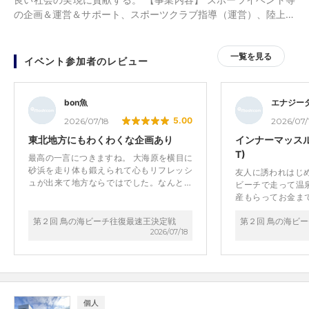
の企画＆運営＆サポート、スポーツクラブ指導（運営）、陸上・
かけっこ教室などの請負、スポーツトレーニングの研究など、ス
ポーツ関連業務。 ユーザーの楽しいを創るお仕事やってます！
一覧を見る
イベント参加者のレビュー
bon魚
エナジー
5.00
2026/07/18
2026/07/
東北地方にもわくわくな企画あり
インナーマッスル
T)
最高の一言につきますね。 大海原を横目に
砂浜を走り体も鍛えられて心もリフレッシ
友人に誘われはじ
ュが出来て地方ならではでした。なんとは
ビーチで走って温
まぐりが漂ってました。 温泉、海の幸の食
産もらってお金ま
事も付いて至れり尽くせりでした。 主催
の皆さんと交流で
者、スタッフの方々も最高でした。 是非ま
第２回 鳥の海ビーチ往復最速王決定戦
第２回 鳥の海ビ
年はもう1人誘って
た参加したいです。
2026/07/18
個人