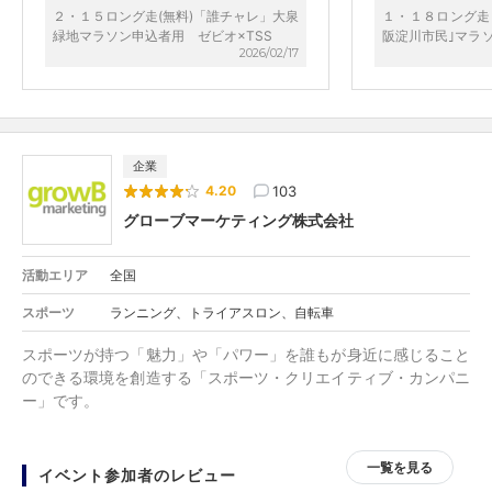
感謝しております。
ントをぜひたくさ
２・１５ロング走(無料)「誰チャレ」大泉
１・１８ロング走
です。また参加で
緑地マラソン申込者用 ゼビオ×TSS
阪淀川市民｣マラソ
2026/02/17
ます。
×TSS
企業
103
4.20
グローブマーケティング株式会社
活動エリア
全国
スポーツ
ランニング、トライアスロン、自転車
スポーツが持つ「魅力」や「パワー」を誰もが身近に感じること
のできる環境を創造する「スポーツ・クリエイティブ・カンパニ
ー」です。
一覧を見る
イベント参加者のレビュー