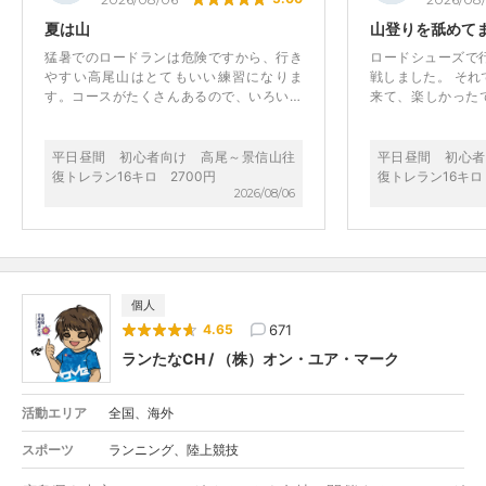
練習会主催。 2026年１月47県でイベント開催達成。2周目を志
夏は山
山登りを舐めて
す。
猛暑でのロードランは危険ですから、行き
ロードシューズで
やすい高尾山はとてもいい練習になりま
戦しました。 そ
す。コースがたくさんあるので、いろいろ
来て、楽しかったで
情報交換しながら、さぬがさんのおもしろ
投稿しました。 見
トークを聞きながら、あっという間の1日で
イオンが一杯でし
した。すごくオススメのイベントです！
平日昼間 初心者向け 高尾～景信山往
平日昼間 初心者
復トレラン16キロ 2700円
復トレラン16キロ
2026/08/06
個人
671
4.65
ランたなCH / （株）オン・ユア・マーク
活動エリア
全国、海外
スポーツ
ランニング、陸上競技