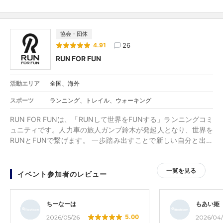
良くなって楽しかったです。 宿泊先の宿も
奥信濃のリーダーされてる方がやってらっ
しゃるとのことだったので、応対もケアも
とっても良かったです。 みゃこさんのイベ
協会・団体
ントという事で、ピーカン☀️の3日間だった
26
4.91
事もあり最高の合宿でした♪はじめましてや
ひとりの参加でもすぐに友達になれる雰囲
RUN FOR FUN
気は合宿ならではですね。また機会あれば
参加したいです。
活動エリア
全国、海外
スポーツ
ランニング、トレイル、ウォーキング
RUN FOR FUNは、「RUNして世界をFUNする」ランニングコミ
ュニティです。人力車の旅人ガンプ鈴木が発起人となり、世界を
RUNとFUNで繋げます。 一歩踏み出すことで新しい自分と出会
い、人生のスイッチをONにする場所をつくっていきます。
一覧を見る
イベント参加者のレビュー
ちーなーは
もあい姫
5.00
2026/05/26
2026/04