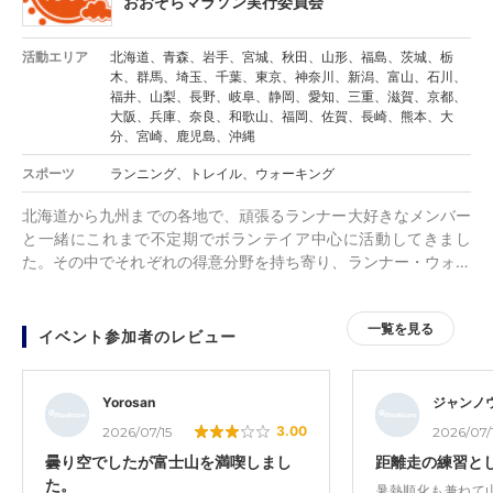
おおぞらマラソン実行委員会
活動エリア
北海道、青森、岩手、宮城、秋田、山形、福島、茨城、栃
木、群馬、埼玉、千葉、東京、神奈川、新潟、富山、石川、
福井、山梨、長野、岐阜、静岡、愛知、三重、滋賀、京都、
大阪、兵庫、奈良、和歌山、福岡、佐賀、長崎、熊本、大
分、宮崎、鹿児島、沖縄
スポーツ
ランニング、トレイル、ウォーキング
北海道から九州までの各地で、頑張るランナー大好きなメンバー
と一緒にこれまで不定期でボランテイア中心に活動してきまし
た。その中でそれぞれの得意分野を持ち寄り、ランナー・ウォー
カーが日頃の練習の発表の場として出場できる素敵な大会を企画
運営していく目的で作りました。
一覧を見る
イベント参加者のレビュー
Yorosan
ジャンノ
3.00
2026/07/15
2026/07/
曇り空でしたが富士山を満喫しまし
距離走の練習と
た。
暑熱順化も兼ねて