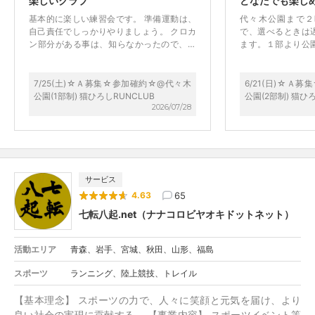
楽しいクラブ
どなたでも楽し
基本的に楽しい練習会です。 準備運動は、
代々木公園まで２
自己責任でしっかりやりましょう。 クロカ
で、選べるときは
ン部分がある事は、知らなかったので、白
ます。１部より公
いシューズて行かなくて良かったです。
やすいかもしれま
ていただけるので
めると思います！
7/25(土)☆Ａ募集☆参加確約☆@代々木
6/21(日)☆Ａ
公園(1部制) 猫ひろしRUNCLUB
公園(2部制) 猫ひ
2026/07/28
サービス
65
4.63
七転八起.net（ナナコロビヤオキドットネット）
活動エリア
青森、岩手、宮城、秋田、山形、福島
スポーツ
ランニング、陸上競技、トレイル
【基本理念】 スポーツの力で、人々に笑顔と元気を届け、より
良い社会の実現に貢献する。 【事業内容】 スポーツイベント等