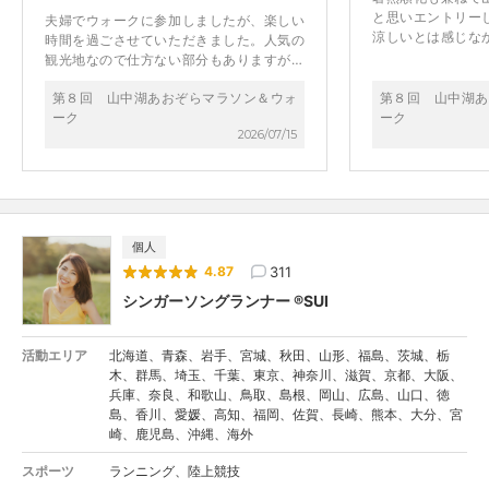
と思いエントリー
夫婦でウォークに参加しましたが、楽しい
涼しいとは感じな
時間を過ごさせていただきました。人気の
てなかったのかな
観光地なので仕方ない部分もありますが、
ームな雰囲気の大
歩道が無い箇所は車との行き違いが近く、
て、制限時間も長
第８回 山中湖あおぞらマラソン＆ウォ
第８回 山中湖あ
警備誘導の方も設置いただいておりました
した。 給水所があ
ーク
ーク
が安全面での課題を感じました。 多分マラ
2026/07/15
なと正直思いまし
ソンの方はウォーク以上に感じられたこと
もスポドリがいた
と思います。 イベント全体についてはアッ
走後も写真を撮っ
トホームな感じで良いのではと感じまし
泉を紹介していた
た。今度は一周のランに参加してみたいと
また来年も参加し
思います。
個人
311
4.87
シンガーソングランナー ®️SUI
活動エリア
北海道、青森、岩手、宮城、秋田、山形、福島、茨城、栃
木、群馬、埼玉、千葉、東京、神奈川、滋賀、京都、大阪、
兵庫、奈良、和歌山、鳥取、島根、岡山、広島、山口、徳
島、香川、愛媛、高知、福岡、佐賀、長崎、熊本、大分、宮
崎、鹿児島、沖縄、海外
スポーツ
ランニング、陸上競技