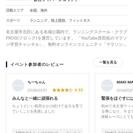
活動エリア
全国、海外
スポーツ
ランニング、陸上競技、フィットネス
名古屋市北区にある名城公園内で、ランニングスクール・クラブ
FROG(フロッグ)を運営しています。 「YouTube原田拓のマラソ
ン学習チャンネル」、無料オンラインコミュニティ「マラソン研
究所」もランナーさんに人気です。
一覧を見る
イベント参加者のレビュー
ちーちゃん
MAKI-MA
4.33
2026/03/31
2026/03/
みんなと一緒に頑張れる
緊張をほぐすに
ちょうどいい負荷をかけ続けて走力を育て
初めて名古屋ウィ
ていくことを実感しました
る事になり、今ま
規模レースにとても緊
uTuberでも有
ベントだったため
正解でした。 天