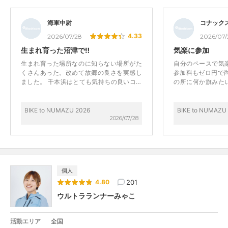
海軍中尉
コナック
4.33
2026/07/28
2026/07/
生まれ育った沼津で‼️
気楽に参加
生まれ育った場所なのに知らない場所がた
自分のペースで気
くさんあった。改めて故郷の良さを実感し
参加料もゼロ円で
ました。 千本浜はとても気持ちの良いコー
の所に何か旗みた
スでした。
な～と思った
BIKE to NUMAZU 2026
BIKE to NUMAZU
2026/07/28
個人
201
4.80
ウルトラランナーみゃこ
活動エリア
全国