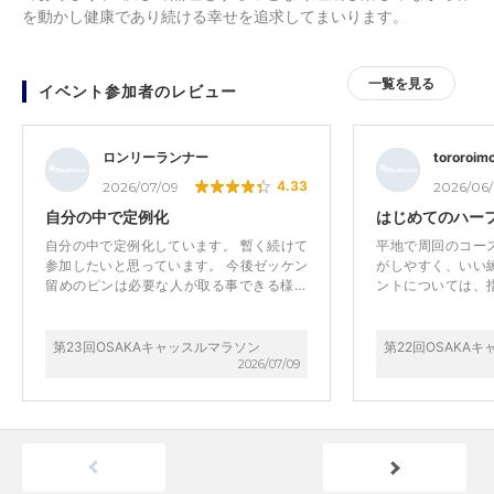
を動かし健康であり続ける幸せを追求してまいります。
一覧を見る
イベント参加者のレビュー
ロンリーランナー
tororoim
4.33
2026/07/09
2026/06
自分の中で定例化
はじめてのハー
自分の中で定例化しています。 暫く続けて
平地で周回のコー
参加したいと思っています。 今後ゼッケン
がしやすく、いい
留めのピンは必要な人が取る事できる様に
ントについては、
し、各個人への配布は止めてもいいのでは
ターの貸し出しが
ないか、と思います。
配もなかった。
第23回OSAKAキャッスルマラソン
第22回OSAKA
2026/07/09