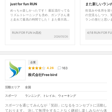
just for fun RUN
また新しいラン
めっちゃ楽しかったです！ 最近流行ってる
街並みや名所を巡
リズムトレーニングも含め、ガンプさん達
の交流もしつつ、
と走れて最高の時間でした！ また香川高松
ランの形だと思い
来る際は、ぜひぜひイベント開催してほし
させて頂きました
いです！
RUN FOR FUN in高松
4/18 RUN FOR 
2026/05/26
企業
163
4.26
株式会社Free bird
活動エリア
全国
スポーツ
ランニング、トレイル、ウォーキング
スポーツを通じてみんなが「笑顔」になるをコンセプトに活動し
ております。 決して無理をすることなく継続し楽しみながら体