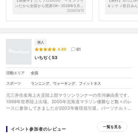
【開催中】たくプロDOJO ～オンライ
【無料】3/7(土)
さくに話かけて下
ンだから全国から受講OK~ 2026年3月ま
＆シティ前日みん
2026/03/31
方も私のつまらな
で
名城公園
えて下さりました
く走ろうと思わせ
た。 息子もドタ
しかったようです
個人
61
4.80
いちぢく53
活動エリア
全国
スポーツ
ランニング、ウォーキング、フィットネス
元三井住友海上火災陸上部マラソンランナーの市河麻由美です。
1999年世界陸上出場。2000年北海道マラソン優勝など数々のレ
ースに参加してきましたが2003年春現役引退。パーソナルトレ
ーナー、ピラティスの資格を取得。 怪我をしない身体づくり、
使い方をモットーに、走りの質を高め、楽しむサポートをさせて
一覧を見る
頂いております。Enjoy Runnig !
イベント参加者のレビュー