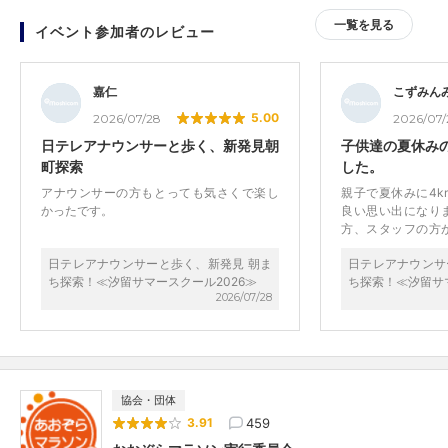
一覧を見る
イベント参加者のレビュー
嘉仁
こずみん
5.00
2026/07/28
2026/07/
日テレアナウンサーと歩く、新発見朝
子供達の夏休み
町探索
した。
アナウンサーの方もとっても気さくで楽し
親子で夏休みに4
かったです。
良い思い出になり
方、スタッフの方
てくださり、子供
日テレアナウンサーと歩く、新発見 朝ま
日テレアナウンサ
きることが出来ま
ち探索！≪汐留サマースクール2026≫
ち探索！≪汐留サマ
かったです。
2026/07/28
協会・団体
459
3.91