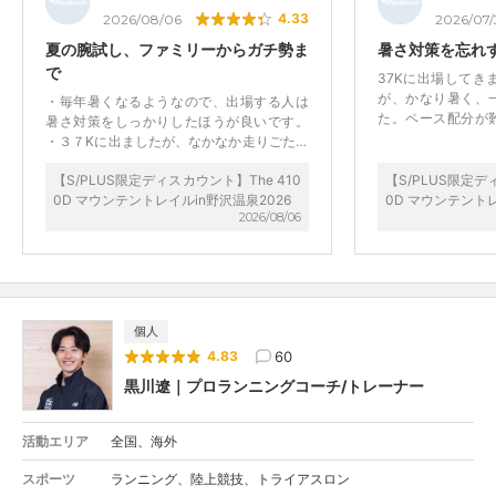
4.33
2026/08/06
2026/07
夏の腕試し、ファミリーからガチ勢ま
暑さ対策を忘れ
で
37Kに出場してき
が、かなり暑く、
・毎年暑くなるようなので、出場する人は
た。ペース配分が
暑さ対策をしっかりしたほうが良いです。
も考慮しながらの
・３７Kに出ましたが、なかなか走りごたえ
以外は持ち直しま
のあるコースでよい練習になりました。 ・
した。完走目指す
【S/PLUS限定ディスカウント】The 410
【S/PLUS限定デ
マーキングがしっかりしており、コースロ
（走れる箇所は意
0D マウンテントレイルin野沢温泉2026
0D マウンテントレ
ストすることはないと思います。 ・カテゴ
2026/08/06
と思います。水分
リーも多くイベントとして盛り上がってい
須です。
ました。 ・当日受付で結構並びました。当
日受付は余裕をもっていったほうが良いで
す。また、運営者さんも少し工夫をしてい
ただけると助かります。
個人
60
4.83
黒川遼｜プロランニングコーチ/トレーナー
活動エリア
全国、海外
スポーツ
ランニング、陸上競技、トライアスロン