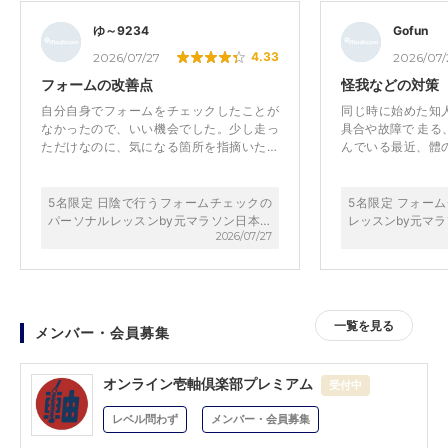
ゆ～9234
Gofun
4.33
2026/07/27
2026/07/
フォームの改善点
怪我などの対策
自分自身でフォームをチェックしたことが
同じ時に始めた知
なかったので、いい機会でした。少し走っ
具合や故障で 走る
ただけなのに、気になる箇所を指摘いただ
んでいる最近、體
き、また改善点も教えていただけたので、
もと動かすことの
日々ストレッチ等でも意識していきます。
した。注意点を伺
また、暑い中でしたが日陰であったし人通
て動作や動かしか
5名限定 日陰で行うフォームチェックの
5名限定 フォー
りも少なかったので集中することもできま
想っています。
パーソナルレッスンby元マラソン日本代
レッスンby元マ
した。
2026/07/27
表
一覧を見る
メンバー・会員募集
オンライン壱軸倶楽部プレミアム
受付中
レベル問わず
メンバー・会員募集