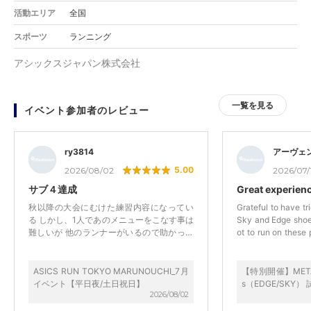
活動エリア
全国
スポーツ
ランニング
アシックスジャパン株式会社
一覧を見る
イベント参加者のレビュー
ry3814
アーヴェ
5.00
2026/08/02
2026/07/
サブ４達成
Great experien
秋以降の大会にむけた練習内容になってい
Grateful to have t
る しかし、1人であのメニューをこなす事は
Sky and Edge shoe
難しいが 他のランナーがいるので助かって
ot to run on these
います。
nd compare the diff
was able to hit my pers
the event was gene
ASICS RUN TOKYO MARUNOUCHI_7月
【特別開催】METASP
basic understandin
イベント【平日夜/土日祝日】
s（EDGE/SKY
2026/08/02
The coaches and st
accommodate and guide us. 